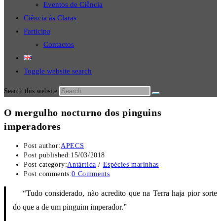
Eventos de Ciência
Ciência às Claras
Participa
Contactos
Toggle website search
Search this website
O mergulho nocturno dos pinguins
imperadores
Post author:
APECS
Post published:
15/03/2018
Post category:
Antártida
/
Espécies marinhas
Post comments:
0 Comments
“Tudo considerado, não acredito que na Terra haja pior sorte
do que a de um pinguim imperador.”