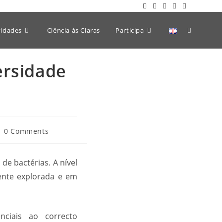
vidades
Ciência às Claras
Participa
ersidade
0 Comments
e bactérias. A nível
ente explorada e em
ciais ao correcto