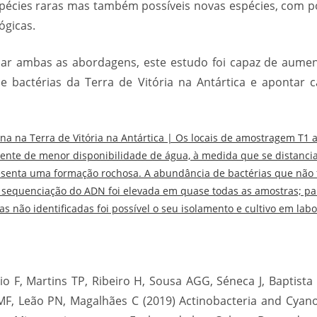
pécies raras mas também possíveis novas espécies, com po
ógicas.
ar ambas as abordagens, este estudo foi capaz de aume
e bactérias da Terra de Vitória na Antártica e apontar
na na Terra de Vitória na Antártica | Os locais de amostragem T1 
ente de menor disponibilidade de água, à medida que se distancia
senta uma formação rochosa. A abundância de bactérias que não f
 sequenciação do ADN foi elevada em quase todas as amostras; pa
as não identificadas foi possível o seu isolamento e cultivo em labo
io F, Martins TP, Ribeiro H, Sousa AGG, Séneca J, Baptista
F, Leão PN, Magalhães C (2019) Actinobacteria and Cyanob