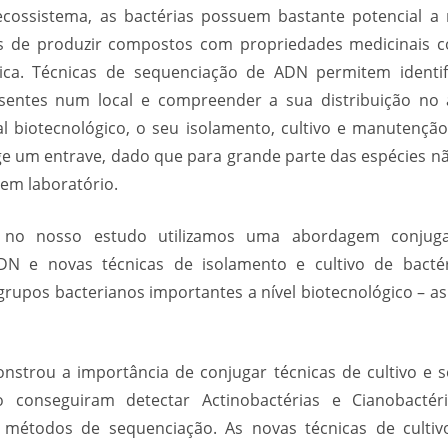
ossistema, as bactérias possuem bastante potencial a n
 de produzir compostos com propriedades medicinais c
tica. Técnicas de sequenciação de ADN permitem identi
esentes num local e compreender a sua distribuição no
l biotecnológico, o seu isolamento, cultivo e manutençã
rge um entrave, dado que para grande parte das espécies n
 em laboratório.
, no nosso estudo utilizamos uma abordagem conjug
N e novas técnicas de isolamento e cultivo de bacté
grupos bacterianos importantes a nível biotecnológico – as
nstrou a importância de conjugar técnicas de cultivo e 
o conseguiram detectar Actinobactérias e Cianobacté
métodos de sequenciação. As novas técnicas de culti