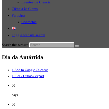
Eventos de Ciência
Ciência às Claras
Participa
Contactos
Toggle website search
Search this website
Dia da Antártida
+ Add to Google Calendar
+ iCal / Outlook export
00
days
00