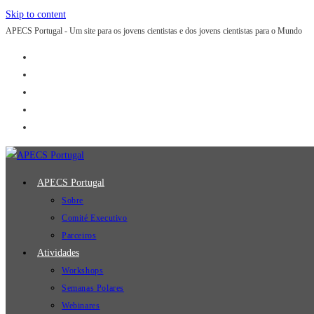
Skip to content
APECS Portugal - Um site para os jovens cientistas e dos jovens cientistas para o Mundo
APECS Portugal
Sobre
Comité Executivo
Parceiros
Atividades
Workshops
Semanas Polares
Webinares