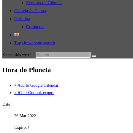
Eventos de Ciência
Ciência às Claras
Participa
Contactos
Toggle website search
Search this website
Hora do Planeta
+ Add to Google Calendar
+ iCal / Outlook export
Date
26 Mar 2022
Expired!