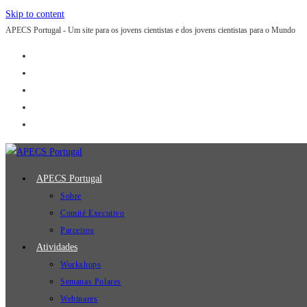
Skip to content
APECS Portugal - Um site para os jovens cientistas e dos jovens cientistas para o Mundo
APECS Portugal
Sobre
Comité Executivo
Parceiros
Atividades
Workshops
Semanas Polares
Webinares