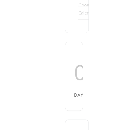
Google
Outloo
Calendar
export
00
00
DAYS
HOURS
MI