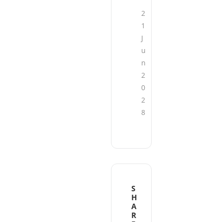
2
1
J
u
n
2
0
2
8
S
H
A
R