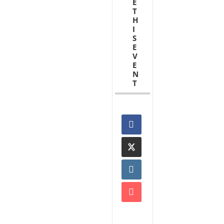
E
T
H
I
S
E
V
E
N
T