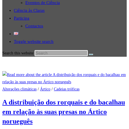
Eventos de Ciência
Ciência às Claras
Participa
Contactos
Toggle website search
Search this website
Alterações climáticas
/
Ártico
/
Cadeias tróficas
A distribuição dos rorquais e do bacalhau
em relação às suas presas no Ártico
norueguês