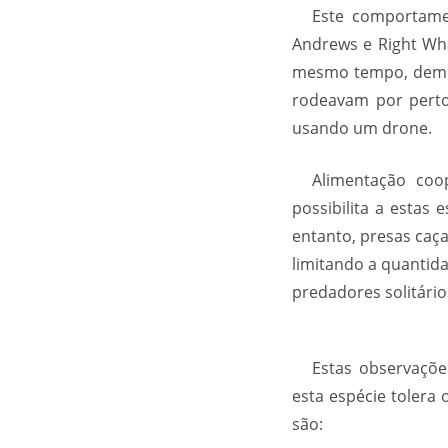
Este comportame
Andrews e Right Wha
mesmo tempo, demon
rodeavam por perto.
usando um drone.
Alimentação coo
possibilita a estas
entanto, presas caç
limitando a quantid
predadores solitário
Estas observaçõ
esta espécie tolera
são: