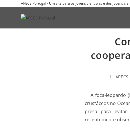
APECS Portugal - Um site para os jovens cientistas e dos jovens ci
Co
coopera
APECS
A foca-leopardo (
crustáceos no Oceano
presa para evitar
recentemente observ