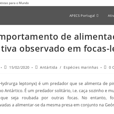
entistas para o Mundo
APECS Portugal
Ati
mportamento de alimenta
tiva observado em focas-
15/02/2020
Antártida
/
Espécies marinhas
0 
Hydrurga leptonyx) é um predador que se alimenta de ping
 Antártico. É um predador solitário, i.e. caça sozinho e m
 que seja roubada por outras focas. No entanto, fo
adas a alimentar-se da mesma presa em conjunto na Geórg