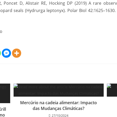
R, Poncet D, Alistair RE, Hocking DP (2019) A rare obser
eopard seals (Hydrurga leptonyx). Polar Biol 42:1625–1630.
ro
Mercúrio na cadeia alimentar: Impacto
das Mudanças Climáticas?
rill
 no
27/10/2024