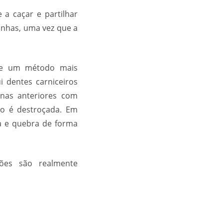
 a caçar e partilhar
inhas, uma vez que a
nte um método mais
i dentes carniceiros
anas anteriores com
to é destroçada. Em
a e quebra de forma
ões são realmente