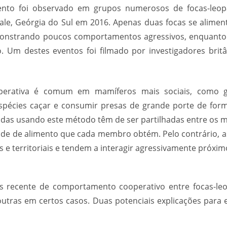
nto foi observado em grupos numerosos de focas-leopa
le, Geórgia do Sul em 2016. Apenas duas focas se alime
strando poucos comportamentos agressivos, enquanto 
 Um destes eventos foi filmado por investigadores britâ
perativa é comum em mamíferos mais sociais, como go
 espécies caçar e consumir presas de grande porte de form
adas usando este método têm de ser partilhadas entre os 
ade de alimento que cada membro obtém. Pelo contrário, a
s e territoriais e tendem a interagir agressivamente próxim
es recente de comportamento cooperativo entre focas-l
 outras em certos casos. Duas potenciais explicações par