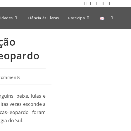
vidades
Ciência às Claras
Participa
ção
leopardo
Comments
uins, peixe, lulas e
uitas vezes esconde a
cas-leopardo foram
ia do Sul.