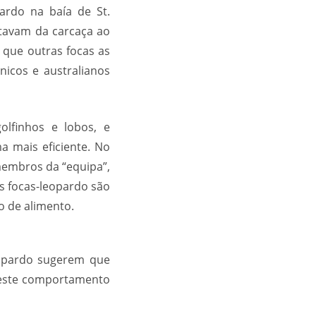
rdo na baía de St.
ntavam da carcaça ao
que outras focas as
nicos e australianos
lfinhos e lobos, e
a mais eficiente. No
membros da “equipa”,
s focas-leopardo são
o de alimento.
eopardo sugerem que
a este comportamento