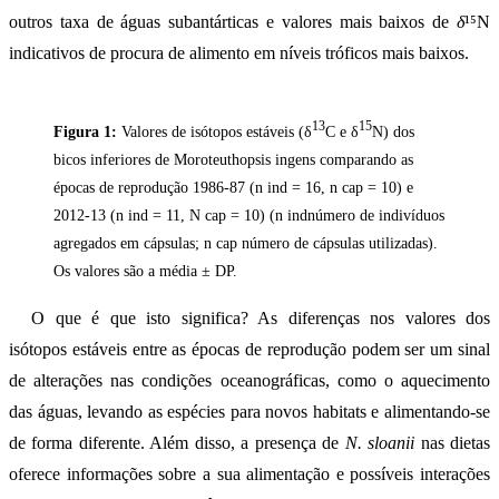
outros taxa de águas subantárticas e valores mais baixos de
δ
¹⁵N
indicativos de procura de alimento em níveis tróficos mais baixos.
13
15
Figura 1:
Valores de isótopos estáveis (δ
C e δ
N) dos
bicos inferiores de Moroteuthopsis ingens comparando as
épocas de reprodução 1986-87 (n ind = 16, n cap = 10) e
2012-13 (n ind = 11, N cap = 10) (n indnúmero de indivíduos
agregados em cápsulas; n cap número de cápsulas utilizadas).
Os valores são a média ± DP.
O que é que isto significa? As diferenças nos valores dos
isótopos estáveis entre as épocas de reprodução podem ser um sinal
de alterações nas condições oceanográficas, como o aquecimento
das águas, levando as espécies para novos habitats e alimentando-se
de forma diferente. Além disso, a presença de
N. sloanii
nas dietas
oferece informações sobre a sua alimentação e possíveis interações