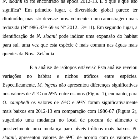
N. sloanii
só foi encontrado na época 2012-13. E o que é que isto
significa? Em primeiro lugar, a diversidade global parece ter
diminuído, mas isto deve-se provavelmente a uma amostragem mais
reduzida (Nº1986-87= 69
vs
Nº 2012-13= 11). Em segundo lugar, a
identificação de
N. sloanii
pode indicar uma expansão do habitat
para sul, uma vez que esta espécie é mais comum nas águas mais
quentes da Nova Zelândia.
E a análise de isótopos estáveis? Esta análise revelou
variações no habitat e nichos tróficos entre espécies.
Especificamente,
M. ingens
não apresentou diferenças significativas
nos valores de
δ
¹³C ou
δ
¹⁵N entre os anos (Figura 1), enquanto, para
O. campbelli
os valores de
δ
¹³C e
δ
¹⁵N foram significativamente
mais baixos em 2012-13 em comparação com 1986-87 (Figura 2),
sugerindo uma mudança no local de procura de alimento e
possivelmente uma mudança para níveis tróficos mais baixos.
N.
sloanii
, apresentou valores de
δ
¹³C de acordo com os valores de