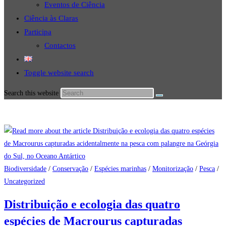
Eventos de Ciência
Ciência às Claras
Participa
Contactos
Toggle website search
Search this website
Biodiversidade
/
Conservação
/
Espécies marinhas
/
Monitorização
/
Pesca
/
Uncategorized
Distribuição e ecologia das quatro
espécies de Macrourus capturadas