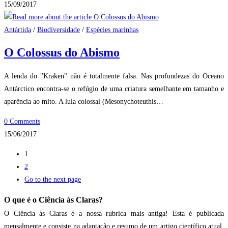
15/09/2017
Antártida
/
Biodiversidade
/
Espécies marinhas
O Colossus do Abismo
A lenda do "Kraken" não é totalmente falsa. Nas profundezas do Oceano
Antárctico encontra-se o refúgio de uma criatura semelhante em tamanho e
aparência ao mito. A lula colossal (Mesonychoteuthis…
0 Comments
15/06/2017
1
2
Go to the next page
O que é o Ciência às Claras?
O Ciência às Claras é a nossa rubrica mais antiga! Esta é publicada
mensalmente e consiste na adaptação e resumo de um artigo científico atual,